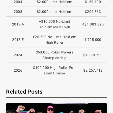
2004
$2.000 Limit Hold’em
$169.100
2008
$2.000 Limit Hold’em
$204.863
A$10.000 No-Limit
2013-A
A$1.083.825
Hold’em Main Even
€25.600 No-Limit Hold’em
2013-E
€ 725.000
High Roller
$50.000 Poker Players
2024
$1.178.703
Championship
$100.000 High Roller Pot-
2026
$2.257.718
Limit Omaha
Related Posts