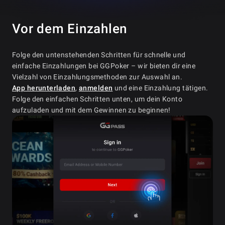
Vor dem Einzahlen
Folge den untenstehenden Schritten für schnelle und
einfache Einzahlungen bei GGPoker – wir bieten dir eine
Vielzahl von Einzahlungsmethoden zur Auswahl an.
App herunterladen
,
anmelden
und eine Einzahlung tätigen.
Folge den einfachen Schritten unten, um dein Konto
aufzuladen und mit dem Gewinnen zu beginnen!