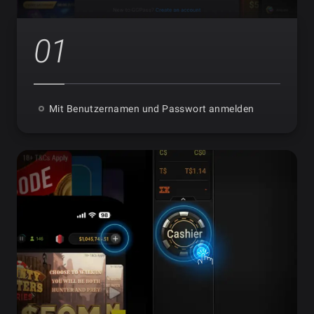
01
Mit Benutzernamen und Passwort anmelden