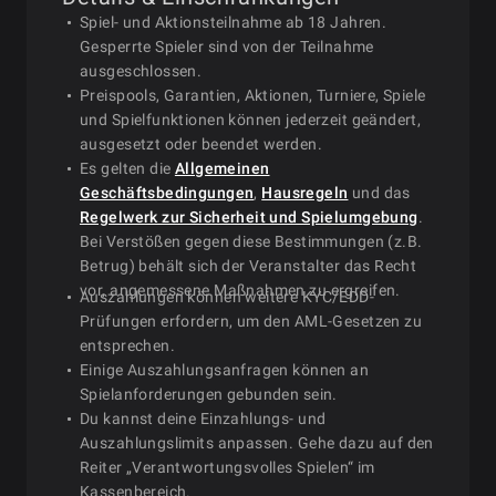
Spiel- und Aktionsteilnahme ab 18 Jahren.
Gesperrte Spieler sind von der Teilnahme
ausgeschlossen.
Preispools, Garantien, Aktionen, Turniere, Spiele
und Spielfunktionen können jederzeit geändert,
ausgesetzt oder beendet werden.
Es gelten die
Allgemeinen
Geschäftsbedingungen
,
Hausregeln
und das
Regelwerk zur Sicherheit und Spielumgebung
.
Bei Verstößen gegen diese Bestimmungen (z.B.
Betrug) behält sich der Veranstalter das Recht
vor, angemessene Maßnahmen zu ergreifen.
Auszahlungen können weitere KYC/EDD-
Prüfungen erfordern, um den AML-Gesetzen zu
entsprechen.
Einige Auszahlungsanfragen können an
Spielanforderungen gebunden sein.
Du kannst deine Einzahlungs- und
Auszahlungslimits anpassen. Gehe dazu auf den
Reiter „Verantwortungsvolles Spielen“ im
Kassenbereich.