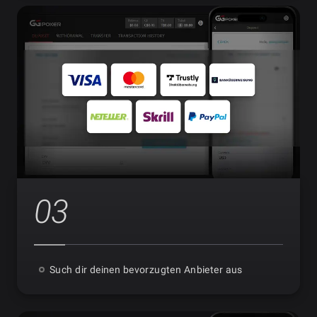
03
Such dir deinen bevorzugten Anbieter aus