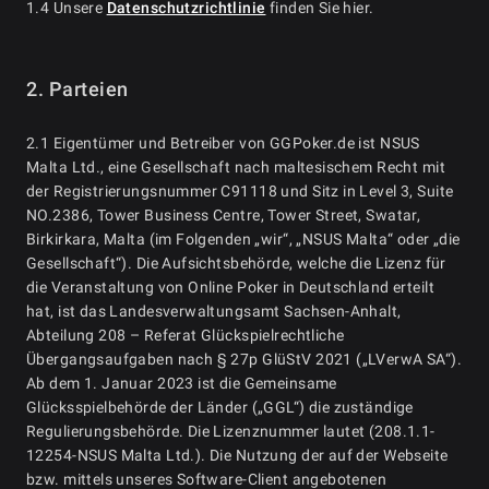
1.4 Unsere
Datenschutzrichtlinie
finden Sie hier.
2. Parteien
2.1 Eigentümer und Betreiber von GGPoker.de ist NSUS
Malta Ltd., eine Gesellschaft nach maltesischem Recht mit
der Registrierungsnummer C91118 und Sitz in Level 3, Suite
NO.2386, Tower Business Centre, Tower Street, Swatar,
Birkirkara, Malta (im Folgenden „wir“, „NSUS Malta“ oder „die
Gesellschaft“). Die Aufsichtsbehörde, welche die Lizenz für
die Veranstaltung von Online Poker in Deutschland erteilt
hat, ist das Landesverwaltungsamt Sachsen-Anhalt,
Abteilung 208 – Referat Glückspielrechtliche
Übergangsaufgaben nach § 27p GlüStV 2021 („LVerwA SA“).
Ab dem 1. Januar 2023 ist die Gemeinsame
Glücksspielbehörde der Länder („GGL“) die zuständige
Regulierungsbehörde. Die Lizenznummer lautet (208.1.1-
12254-NSUS Malta Ltd.). Die Nutzung der auf der Webseite
bzw. mittels unseres Software-Client angebotenen