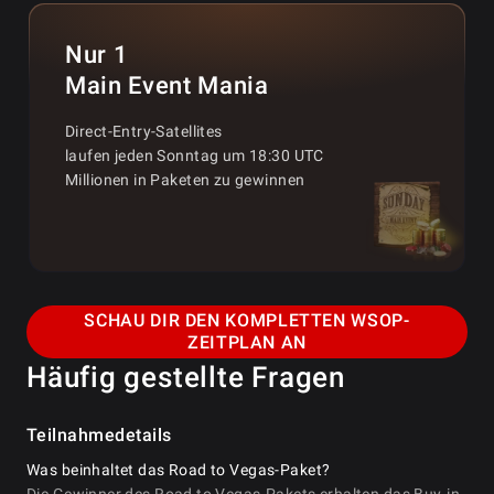
Nur 1
Main Event Mania
Direct-Entry-Satellites
laufen jeden Sonntag um 18:30 UTC
Millionen in Paketen zu gewinnen
SCHAU DIR DEN KOMPLETTEN WSOP-
ZEITPLAN AN
Häufig gestellte Fragen
Teilnahmedetails
Was beinhaltet das Road to Vegas-Paket?
Die Gewinner des Road to Vegas-Pakets erhalten das Buy-in