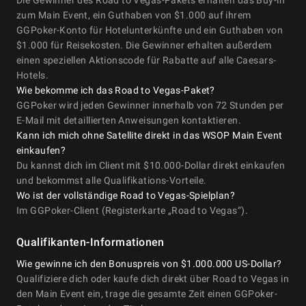
zum Main Event, ein Guthaben von $1.000 auf ihrem
GGPoker-Konto für Hotelunterkünfte und ein Guthaben von
$1.000 für Reisekosten. Die Gewinner erhalten außerdem
einen speziellen Aktionscode für Rabatte auf alle Caesars-
Hotels.
Wie bekomme ich das Road to Vegas-Paket?
GGPoker wird jeden Gewinner innerhalb von 72 Stunden per
E-Mail mit detaillierten Anweisungen kontaktieren.
Kann ich mich ohne Satellite direkt in das WSOP Main Event
einkaufen?
Du kannst dich im Client mit $10.000-Dollar direkt einkaufen
und bekommst alle Qualifikations-Vorteile.
Wo ist der vollständige Road to Vegas-Spielplan?
Im GGPoker-Client (Registerkarte „Road to Vegas“).
Qualifikanten-Informationen
Wie gewinne ich den Bonuspreis von $1.000.000 US-Dollar?
Qualifiziere dich oder kaufe dich direkt über Road to Vegas in
den Main Event ein, trage die gesamte Zeit einen GGPoker-