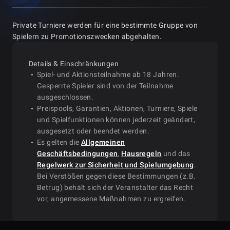
Private Turniere werden für eine bestimmte Gruppe von
Spielern zu Promotionszwecken abgehalten.
Details & Einschränkungen
Spiel- und Aktionsteilnahme ab 18 Jahren.
Gesperrte Spieler sind von der Teilnahme
ausgeschlossen.
Preispools, Garantien, Aktionen, Turniere, Spiele
und Spielfunktionen können jederzeit geändert,
ausgesetzt oder beendet werden.
Es gelten die
Allgemeinen
Geschäftsbedingungen
,
Hausregeln
und das
Regelwerk zur Sicherheit und Spielumgebung
.
Bei Verstößen gegen diese Bestimmungen (z.B.
Betrug) behält sich der Veranstalter das Recht
vor, angemessene Maßnahmen zu ergreifen.