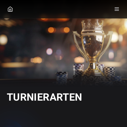
GGPOKER
TURNIERARTEN