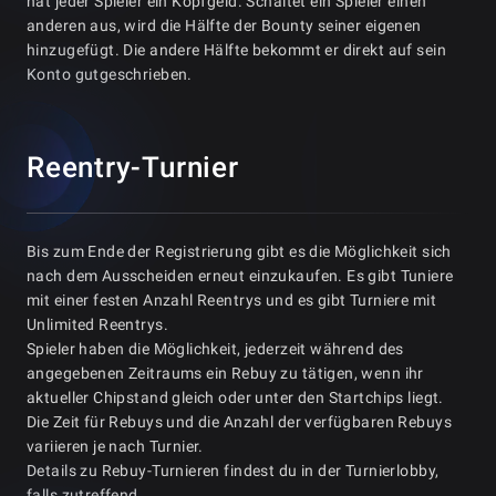
hat jeder Spieler ein Kopfgeld. Schaltet ein Spieler einen
anderen aus, wird die Hälfte der Bounty seiner eigenen
hinzugefügt. Die andere Hälfte bekommt er direkt auf sein
Konto gutgeschrieben.
Reentry-Turnier
Bis zum Ende der Registrierung gibt es die Möglichkeit sich
nach dem Ausscheiden erneut einzukaufen. Es gibt Tuniere
mit einer festen Anzahl Reentrys und es gibt Turniere mit
Unlimited Reentrys.
Spieler haben die Möglichkeit, jederzeit während des
angegebenen Zeitraums ein Rebuy zu tätigen, wenn ihr
aktueller Chipstand gleich oder unter den Startchips liegt.
Die Zeit für Rebuys und die Anzahl der verfügbaren Rebuys
variieren je nach Turnier.
Details zu Rebuy-Turnieren findest du in der Turnierlobby,
falls zutreffend.